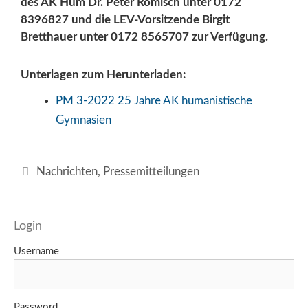
des AK Hum Dr. Peter Römisch unter 0172
8396827 und die LEV-Vorsitzende Birgit
Bretthauer unter 0172 8565707 zur Verfügung.
Unterlagen zum Herunterladen:
PM 3-2022 25 Jahre AK humanistische
Gymnasien
Kategorien
Nachrichten
,
Pressemitteilungen
Login
Username
Password