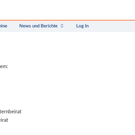
mine
News und Berichte
Log In
rem:
ternbeirat
irat