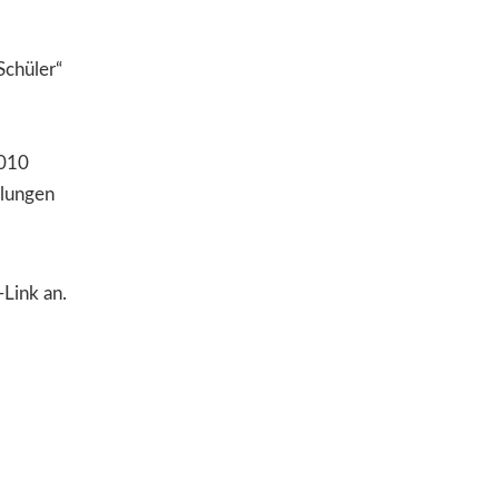
Schüler“
2010
mlungen
-Link an.