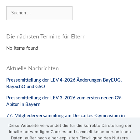
Suchen
nach:
Die nächsten Termine für Eltern
No items found
Aktuelle Nachrichten
Pressemitteilung der LEV 4-2026 Änderungen BayEUG,
BaySchO und GSO
Pressemitteilung der LEV 3-2026 zum ersten neuen G9-
Abitur in Bayern
77. Mitgliederversammlung am Descartes-Gymnasium in
Neuburg a. d. Donau
Diese Webseite verwendet die für die korrekte Darstellung der
Inhalte notwendigen Cookies und sammelt keine persönlichen
Stellungnahme zum Gesetzentwurf zur Änderung des
Daten, außer nach einer expliziten Einwilligung des Nutzers.