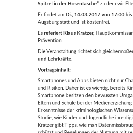
Spitzel in der Hosentasche“
zu dem wir Elte
Er findet am
Di., 14.03.2017 von 17:00 bis
Augsburg statt und ist kostenfrei.
Es
referiert Klaus Kratzer,
Hauptkommissar b
Prävention.
Die Veranstaltung richtet sich gleichermaß
und Lehrkräfte
.
Vortragsinhalt:
Smartphones und Apps bieten nicht nur Cha
und Risiken. Daher ist es wichtig, bereits Ki
Smartphone besitzen den bewussten Umgang 
Eltern und Schule bei der Medienerziehung i
Erkenntnisse der kriminologischen Wissensc
Studie, wie Kinder und Jugendliche ihre dig
Kratzer gibt Tipps, wie man Datenmissbra
schützt und Regelungen der Nutzung mit sei