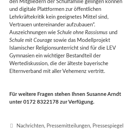
den Mitgliedern der Schulfamilie gelingen können
und digitale Plattformen zur öffentlichen
Lehrkräftekritik kein geeignetes Mittel sind,
Vertrauen untereinander aufzubauen“.
Auszeichnungen wie
Schule ohne Rassismus
und
Schule mit Courage
sowie das Modellprojekt
Islamischer Religionsunterricht sind für die LEV
Gymnasien ein wichtiger Bestandteil der
Wertediskussion, die der älteste bayerische
Elternverband mit aller Vehemenz vertritt.
Für weitere Fragen stehen Ihnen Susanne Arndt
unter 0172 8322178 zur Verfügung.
Kategorien
Nachrichten
,
Pressemitteilungen
,
Pressespiegel