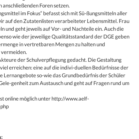
 anschließenden Foren setzen.
smittel im Fokus“ befasst sich mit Sü-ßungsmitteln aller
wir auf den Zutatenlisten verarbeiteter Lebensmittel. Frau
n und geht jeweils auf Vor- und Nachteile ein. Auch die
ebenso wie der jeweilige Qualitätsstandard der DGE geben
rmenge in vertretbaren Mengen zu halten und
u vermeiden.
 Akteure der Schulverpflegung gedacht. Die Gestaltung
viel erreichen: eine auf die indivi-duellen Bedürfnisse der
ve Lernangebote so-wie das Grundbedürfnis der Schüler
 Gele-genheit zum Austausch und geht auf Fragen rund um
t online möglich unter http://www.aelf-
.php
: