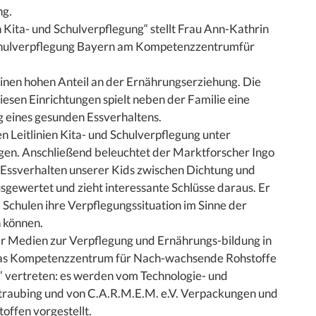
ng.
n Kita- und Schulverpflegung“ stellt Frau Ann-Kathrin
 Schulverpflegung Bayern am Kompetenzzentrumfür
inen hohen Anteil an der Ernährungserziehung. Die
esen Einrichtungen spielt neben der Familie eine
g eines gesunden Essverhaltens.
n Leitlinien Kita- und Schulverpflegung unter
gen. Anschließend beleuchtet der Marktforscher Ingo
 Essverhalten unserer Kids zwischen Dichtung und
sgewertet und zieht interessante Schlüsse daraus. Er
 Schulen ihre Verpflegungssituation im Sinne der
n können.
ber Medien zur Verpflegung und Ernährungs-bildung in
t das Kompetenzzentrum für Nach-wachsende Rohstoffe
“ vertreten: es werden vom Technologie- und
aubing und von C.A.R.M.E.M. e.V. Verpackungen und
offen vorgestellt.