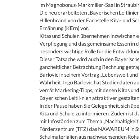
im Magnobonus-Markmiller-Saal in Straubi
Die neu erarbeiteten „Bayerischen Leitlinie
Hillenbrand von der Fachstelle Kita- und
Ernährung (KErn) vor.
Kitas und Schulen übernehmen inzwischen e
Verpflegung und das gemeinsame Essen in di
besonders wichtige Rolle für die Entwicklun
Dieser Tatsache wird auch in den Bayerische
ganzheitlicher Betrachtung Rechnung getra
Barlovic in seinem Vortrag „Lebenswelt und
Wahrheit. Ingo Barlovic hat Studiendaten au
verrät Marketing-Tipps, mit denen Kitas und
Bayerischen Leitli-nien attraktiver gestalte
In der Pause haben Sie Gelegenheit, sich ü
Kita und Schule zu informieren. Zudem is
mit Infoständen zum Thema „Nachhaltigkeit
Förderzentrum (TFZ) das NAWAREUM in Str
Schulmaterialien aus nachwachsenden Rohst