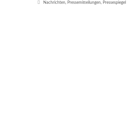
Kategorien
Nachrichten
,
Pressemitteilungen
,
Pressespiegel