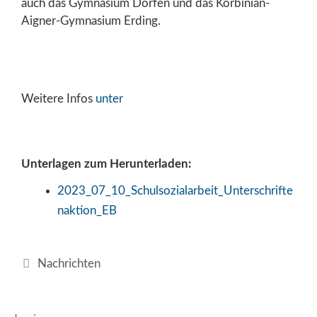
auch das Gymnasium Dorfen und das Korbinian-
Aigner-Gymnasium Erding.
Weitere Infos
unter
Unterlagen zum Herunterladen:
2023_07_10_Schulsozialarbeit_Unterschrifte
naktion_EB
Kategorien
Nachrichten