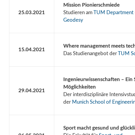
Mission Pionierschmiede
25.03.2021
Studieren am
TUM Department o
Geodesy
Where management meets tech
15.04.2021
Das Studienangebot der
TUM Sc
Ingenieurwissenschaften – Ein 
Möglichkeiten
29.04.2021
Der interdisziplinäre Intensivst
der
Munich School of Engineeri
Sport macht gesund und glückl