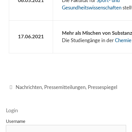
06.05.2021
Die Fakultät für
Sport- und
Gesundheitswissenschaften
stell
Mehr als Mischen von Substanz
17.06.2021
Die Studiengänge in der
Chemie
Kategorien
Nachrichten
,
Pressemitteilungen
,
Pressespiegel
Login
Username