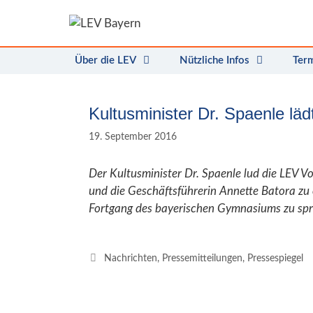
Zum
Inhalt
springen
Über die LEV
Nützliche Infos
Ter
Kultusminister Dr. Spaenle lä
19. September 2016
Der Kultusminister Dr. Spaenle lud die LEV V
und die Geschäftsführerin Annette Batora zu 
Fortgang des bayerischen Gymnasiums zu sp
Kategorien
Nachrichten
,
Pressemitteilungen
,
Pressespiegel