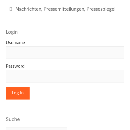
Kategorien
Nachrichten
,
Pressemitteilungen
,
Pressespiegel
Login
Username
Password
Suche
Suchen