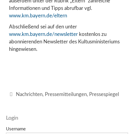
außerdem unter der Rubrik „Eltern“ zahlreiche
Informationen und Tipps abrufbar vgl.
www.km.bayern.de/eltern
Abschließend sei auf den unter
www.km.bayern.de/newsletter
kostenlos zu
abonnierenden Newsletter des Kultusministeriums
hingewiesen.
Kategorien
Nachrichten
,
Pressemitteilungen
,
Pressespiegel
Login
Username