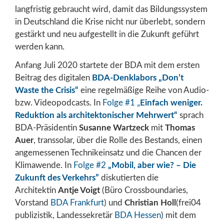
langfristig gebraucht wird, damit das Bildungssystem
in Deutschland die Krise nicht nur überlebt, sondern
gestärkt und neu aufgestellt in die Zukunft geführt
werden kann.
Anfang Juli 2020 startete der BDA mit dem ersten
Beitrag des digitalen
BDA-Denklabors „Don’t
Waste the Crisis“
eine regelmäßige Reihe von Audio-
bzw. Videopodcasts. In
Folge #1 „
Einfach weniger.
Reduktion als architektonischer Mehrwert“
sprach
BDA-Präsidentin
Susanne Wartzeck
mit
Thomas
Auer
, transsolar, über die Rolle des Bestands, einen
angemessenen Technikeinsatz und die Chancen der
Klimawende. In
Folge #2
„Mobil, aber wie? – Die
Zukunft des Verkehrs”
diskutierten die
Architektin
Antje Voigt
(Büro Crossboundaries,
Vorstand
BDA Frankfurt
) und
Christian Holl
(frei04
publizistik, Landessekretär
BDA Hessen
) mit dem