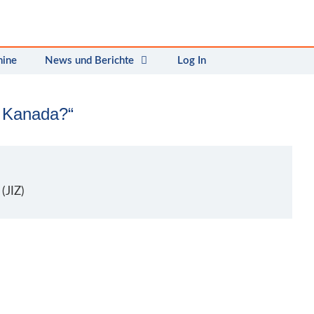
mine
News und Berichte
Log In
h Kanada?“
(JIZ)