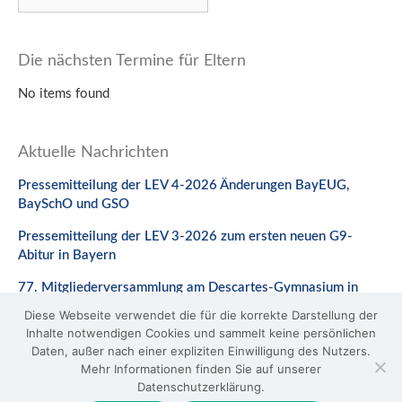
nach:
Die nächsten Termine für Eltern
No items found
Aktuelle Nachrichten
Pressemitteilung der LEV 4-2026 Änderungen BayEUG,
BaySchO und GSO
Pressemitteilung der LEV 3-2026 zum ersten neuen G9-
Abitur in Bayern
77. Mitgliederversammlung am Descartes-Gymnasium in
Neuburg a. d. Donau
Diese Webseite verwendet die für die korrekte Darstellung der
Inhalte notwendigen Cookies und sammelt keine persönlichen
Stellungnahme zum Gesetzentwurf zur Änderung des
Daten, außer nach einer expliziten Einwilligung des Nutzers.
BaySchO
Mehr Informationen finden Sie auf unserer
Datenschutzerklärung.