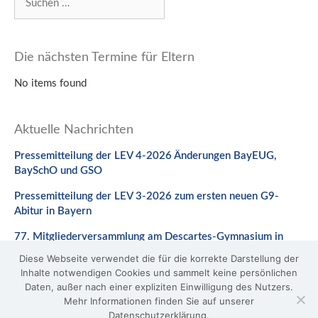
nach:
Die nächsten Termine für Eltern
No items found
Aktuelle Nachrichten
Pressemitteilung der LEV 4-2026 Änderungen BayEUG,
BaySchO und GSO
Pressemitteilung der LEV 3-2026 zum ersten neuen G9-
Abitur in Bayern
77. Mitgliederversammlung am Descartes-Gymnasium in
Neuburg a. d. Donau
Diese Webseite verwendet die für die korrekte Darstellung der
Inhalte notwendigen Cookies und sammelt keine persönlichen
Stellungnahme zum Gesetzentwurf zur Änderung des
Daten, außer nach einer expliziten Einwilligung des Nutzers.
BaySchO
Mehr Informationen finden Sie auf unserer
Datenschutzerklärung.