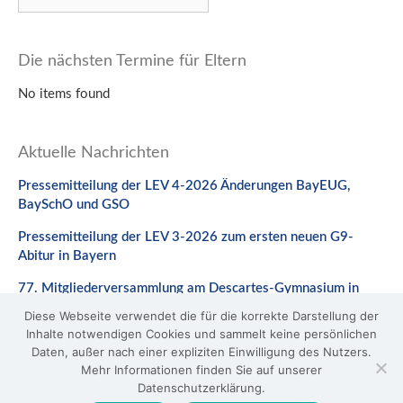
nach:
Die nächsten Termine für Eltern
No items found
Aktuelle Nachrichten
Pressemitteilung der LEV 4-2026 Änderungen BayEUG,
BaySchO und GSO
Pressemitteilung der LEV 3-2026 zum ersten neuen G9-
Abitur in Bayern
77. Mitgliederversammlung am Descartes-Gymnasium in
Neuburg a. d. Donau
Diese Webseite verwendet die für die korrekte Darstellung der
Inhalte notwendigen Cookies und sammelt keine persönlichen
Stellungnahme zum Gesetzentwurf zur Änderung des
Daten, außer nach einer expliziten Einwilligung des Nutzers.
BaySchO
Mehr Informationen finden Sie auf unserer
Datenschutzerklärung.