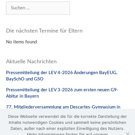
Suchen
nach:
Die nächsten Termine für Eltern
No items found
Aktuelle Nachrichten
Pressemitteilung der LEV 4-2026 Änderungen BayEUG,
BaySchO und GSO
Pressemitteilung der LEV 3-2026 zum ersten neuen G9-
Abitur in Bayern
77. Mitgliederversammlung am Descartes-Gymnasium in
Neuburg a. d. Donau
Diese Webseite verwendet die für die korrekte Darstellung der
Inhalte notwendigen Cookies und sammelt keine persönlichen
Stellungnahme zum Gesetzentwurf zur Änderung des
Daten, außer nach einer expliziten Einwilligung des Nutzers.
BaySchO
Mehr Informationen finden Sie auf unserer