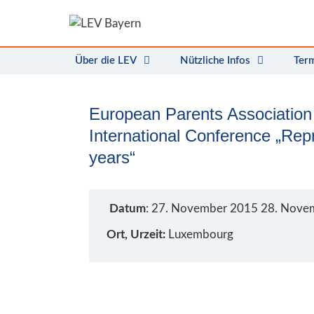
Zum
Inhalt
springen
Über die LEV
Nützliche Infos
Ter
European Parents Association
International Conference „Repr
years“
Datum
: 27. November 2015 28. Nove
Ort, Urzeit:
Luxembourg