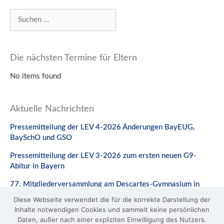
Suchen
nach:
Die nächsten Termine für Eltern
No items found
Aktuelle Nachrichten
Pressemitteilung der LEV 4-2026 Änderungen BayEUG,
BaySchO und GSO
Pressemitteilung der LEV 3-2026 zum ersten neuen G9-
Abitur in Bayern
77. Mitgliederversammlung am Descartes-Gymnasium in
Neuburg a. d. Donau
Diese Webseite verwendet die für die korrekte Darstellung der
Inhalte notwendigen Cookies und sammelt keine persönlichen
Stellungnahme zum Gesetzentwurf zur Änderung des
Daten, außer nach einer expliziten Einwilligung des Nutzers.
BaySchO