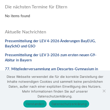
Die nächsten Termine für Eltern
No items found
Aktuelle Nachrichten
Pressemitteilung der LEV 4-2026 Änderungen BayEUG,
BaySchO und GSO
Pressemitteilung der LEV 3-2026 zum ersten neuen G9-
Abitur in Bayern
77. Mitgliederversammlung am Descartes-Gymnasium in
Neuburg a. d. Donau
Diese Webseite verwendet die für die korrekte Darstellung der
Inhalte notwendigen Cookies und sammelt keine persönlichen
Stellungnahme zum Gesetzentwurf zur Änderung des
Daten, außer nach einer expliziten Einwilligung des Nutzers.
BaySchO
Mehr Informationen finden Sie auf unserer
Datenschutzerklärung.
© 2026 LEV Bayern
Verstanden
Datenschutzerklärung