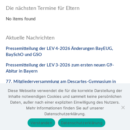
Die nächsten Termine für Eltern
No items found
Aktuelle Nachrichten
Pressemitteilung der LEV 4-2026 Änderungen BayEUG,
BaySchO und GSO
Pressemitteilung der LEV 3-2026 zum ersten neuen G9-
Abitur in Bayern
77. Mitgliederversammlung am Descartes-Gymnasium in
Neuburg a. d. Donau
Diese Webseite verwendet die für die korrekte Darstellung der
Inhalte notwendigen Cookies und sammelt keine persönlichen
Stellungnahme zum Gesetzentwurf zur Änderung des
Daten, außer nach einer expliziten Einwilligung des Nutzers.
BaySchO
Mehr Informationen finden Sie auf unserer
Datenschutzerklärung.
© 2026 LEV Bayern
Verstanden
Datenschutzerklärung