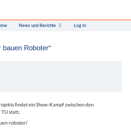
mine
News und Berichte
Log In
r bauen Roboter“
rojekts findet ein Show-Kampf zwischen den
TU statt.
auen-roboter/