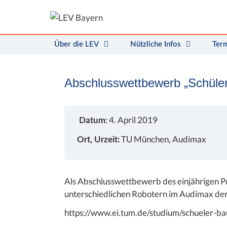
Zum
Inhalt
springen
Über die LEV
Nützliche Infos
Ter
Abschlusswettbewerb „Schüle
: 4. April 2019
Datum
TU München, Audimax
Ort, Urzeit:
Als Abschlusswettbewerb des einjährigen P
unterschiedlichen Robotern im Audimax der 
https://www.ei.tum.de/studium/schueler-b