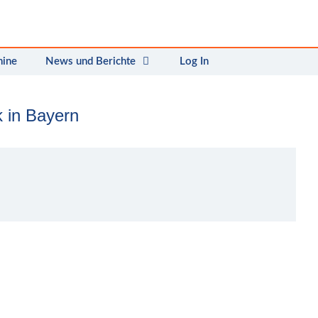
mine
News und Berichte
Log In
k in Bayern