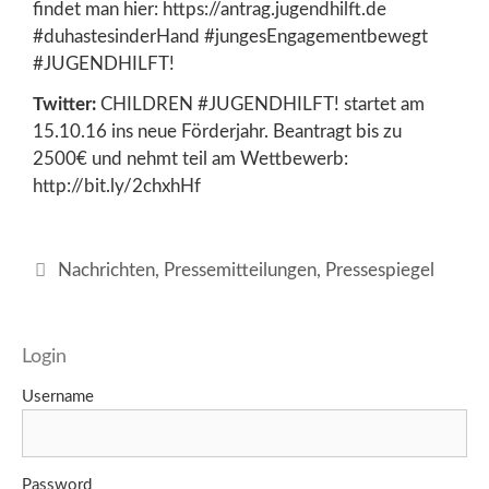
findet man hier: https://antrag.jugendhilft.de
#duhastesinderHand #jungesEngagementbewegt
#JUGENDHILFT!
Twitter:
CHILDREN #JUGENDHILFT! startet am
15.10.16 ins neue Förderjahr. Beantragt bis zu
2500€ und nehmt teil am Wettbewerb:
http://bit.ly/2chxhHf
Kategorien
Nachrichten
,
Pressemitteilungen
,
Pressespiegel
Login
Username
Password