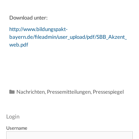
Download unter:
http://www.bildungspakt-
bayern.de/fileadmin/user_upload/pdf/SBB_Akzent_
web.pdf
Kategorien
Nachrichten
,
Pressemitteilungen
,
Pressespiegel
Login
Username