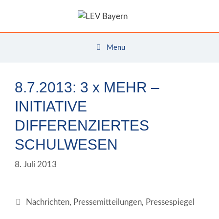
Zum
Inhalt
springen
Menu
8.7.2013: 3 x MEHR –
INITIATIVE
DIFFERENZIERTES
SCHULWESEN
8. Juli 2013
Kategorien
Nachrichten
,
Pressemitteilungen
,
Pressespiegel